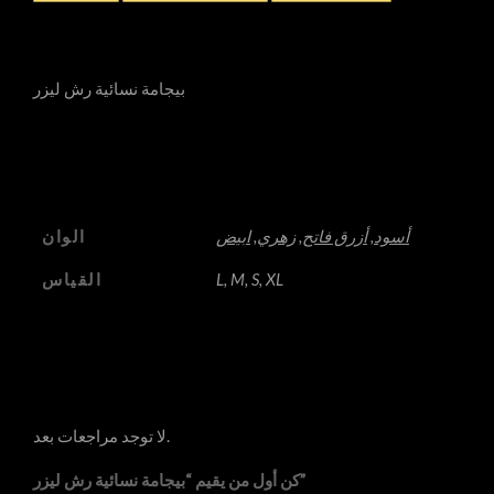
الوصف
بيجامة نسائية رش ليزر
معلومات إضافية
أسود
,
أزرق فاتح
,
زهري
,
ابيض
الوان
L, M, S, XL
القياس
المراجعات
لا توجد مراجعات بعد.
كن أول من يقيم “بيجامة نسائية رش ليزر”